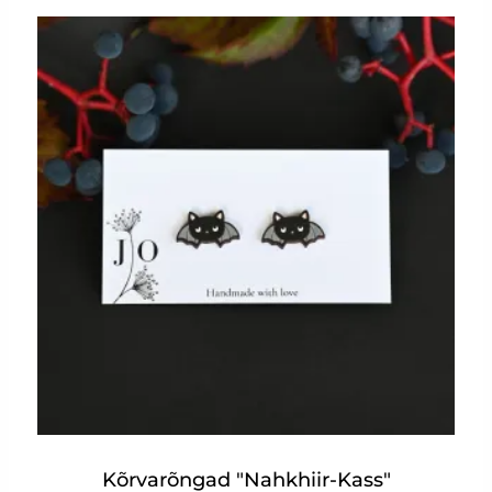
Kõrvarõngad "Nahkhiir-Kass"