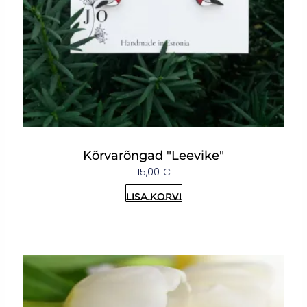
Kõrvarõngad "Leevike"
15,00
€
Lisa korvi