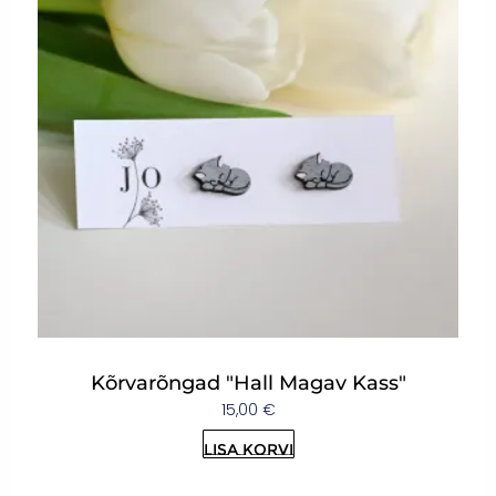
Kõrvarõngad "Hall Magav Kass"
15,00
€
Lisa korvi