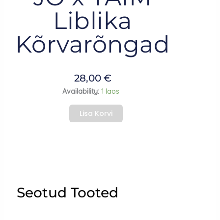
Liblika
Kõrvarõngad
28,00
€
JO
Availability:
1 laos
x
Lisa Korvi
TAIM
Cherry
Blossom
Butterfly
Earrings
kogus
Seotud Tooted