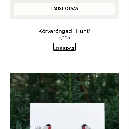
LAOST OTSAS
Kõrvarõngad "Hunt"
15,00
€
Loe edasi