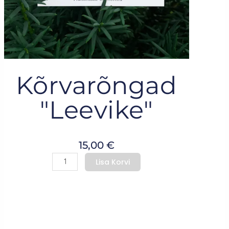
Kõrvarõngad
"Leevike"
15,00
€
Earrings
Lisa Korvi
"Bullfinch
bird"
kogus